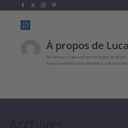
Passer
Facebook
X
Instagram
Pinterest
au
contenu
À propos de
Luca
Cet auteur n'a pas encore renseigné de détails
Jusqu'à présent Lucas Hochart a créé 0 entrées
Archives