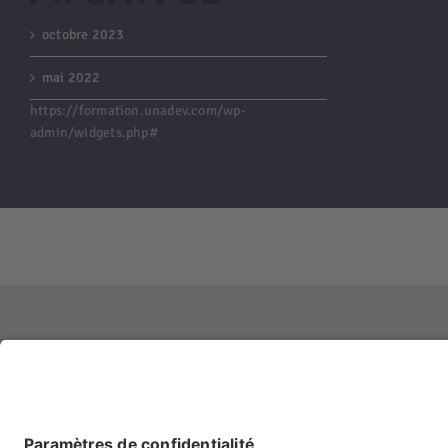
octobre 2023
mai 2022
https://formation.unadev.com/wp-
admin/widgets.php#
Droit d’auteur 2012 - 2022 |
Avada Website Builder
de
ThemeFusion
| T