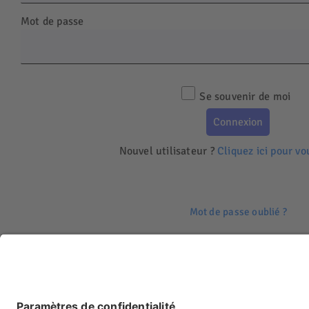
Mot de passe
Se souvenir de moi
Nouvel utilisateur ?
Cliquez ici pour vo
Mot de passe oublié ?
UNADEV
12, rue de Cursol
33000 BORDEAUX
05 56 33 85 85